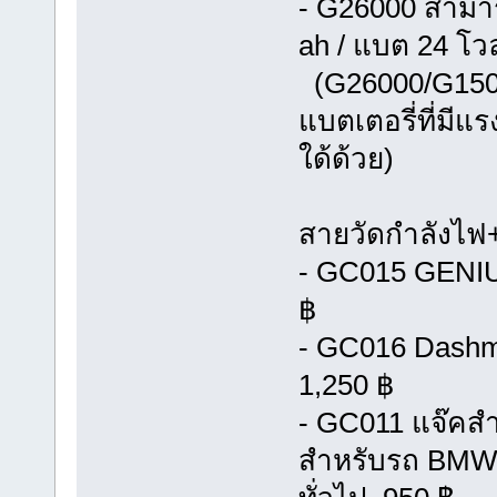
- G26000 สามาร
ah / แบต 24 โวล
(G26000/G1500
แบตเตอรี่ที่มี
ใด้ด้วย)
สายวัดกำลังไฟ
- GC015 GENIU
฿
- GC016 Dashmo
1,250 ฿
- GC011 แจ๊คสำ
สำหรับรถ BMW หร