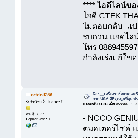
**** ไอดีไลน์ข
ไอดี CTEK.THAI
ไม่ตอบกลับ แปล
รบกวน แอดไลน
โทร 086945597
กำลังเร่งแก้ใขอ
Re: __เครื่องชาร์จแบตเตอ
artdoll256
จาก USA ดีที่สุด/ถูกที่สุด ป
รับจ้างโพสเว็บประกาศฟรี
«
ตอบกลับ #1141 เมื่อ:
ธันวาคม 14, 20
กระทู้: 3,937
- NOCO GENIUS
Popular Vote : 0
ตมอเตอร์ไซค์ แ