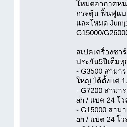
โหมดอากาศหนา
กระตุ้น ฟื้นฟู
และโหมด Jump C
G15000/G2600
สเปคเครื่องชา
ประกัน5ปีเต็มทุก
- G3500 สามาร
ใหญ่ ได้ตั้งแต่
- G7200 สามารถ
ah / แบต 24 โวล
- G15000 สามาร
ah / แบต 24 โวล