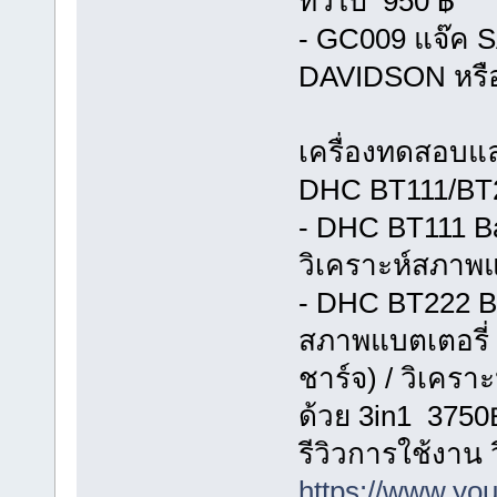
ทั่วไป 950 ฿
- GC009 แจ๊ค 
DAVIDSON หรือ 
เครื่องทดสอบแ
DHC BT111/BT22
- DHC BT111 Ba
วิเคราะห์สภาพแ
- DHC BT222 Bat
สภาพแบตเตอรี่
ชาร์จ) / วิเคร
ด้วย 3in1 3750
รีวิวการใช้งาน
https://www.y