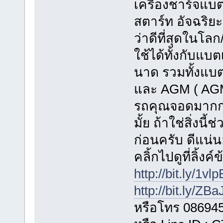
เครื่องชาร์จแบต
สตาร์ท อัจฉริย
ว่าดีที่สุดในโลก
ใช้ได้ทั้งกับแบต
นาด รวมทั้งแบตเ
และ AGM ( AGM
รถคุณจอดมากกว
มั้ย ถ้าใช่สิ่งน
ก่อนครับ ดีแน่
คลิ้กไปดูที่ลิ้งค
http://bit.ly/1vl
http://bit.ly/ZB
หรือโทร 08694