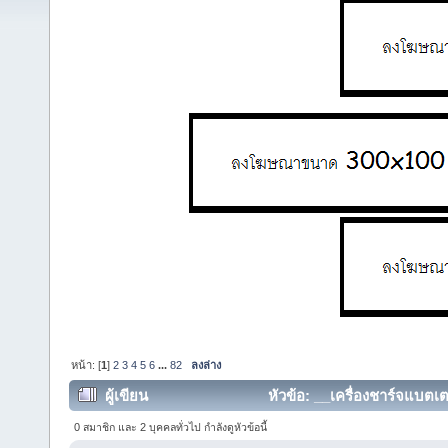
หน้า: [
1
]
2
3
4
5
6
...
82
ลงล่าง
ผู้เขียน
หัวข้อ: __เครื่องชาร์จแบตเต
359705 ครั้ง)
0 สมาชิก และ 2 บุคคลทั่วไป กำลังดูหัวข้อนี้