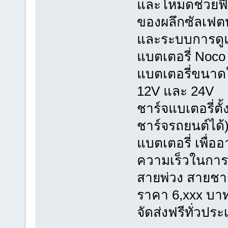
และโหมดช่วยฟื้
ของผลึกซัลเฟต
และระบบการดูแ
แบตเตอรี่ Noco
แบตเตอรี่ขนาดใ
12V และ 24V
ชาร์จแบเตอรี่ตั
ชาร์จรถยนต์ได้
แบตเตอรี่ เพื่อ
ความเร็วในการช
สายพ่วง สายชาร
ราคา 6,xxx บา
จัดส่งฟรีทั่วปร