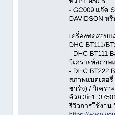
ทั่วไป 950 ฿
- GC009 แจ๊ค 
DAVIDSON หรือ 
เครื่องทดสอบแ
DHC BT111/BT22
- DHC BT111 Ba
วิเคราะห์สภาพแ
- DHC BT222 Bat
สภาพแบตเตอรี่
ชาร์จ) / วิเคร
ด้วย 3in1 3750
รีวิวการใช้งาน
https://www.y