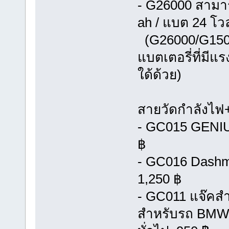
- G26000 สามาร
ah / แบต 24 โวล
(G26000/G1500
แบตเตอรี่ที่มี
ใด้ด้วย)
สายวัดกำลังไฟ
- GC015 GENIU
฿
- GC016 Dashmo
1,250 ฿
- GC011 แจ๊คสำ
สำหรับรถ BMW หร