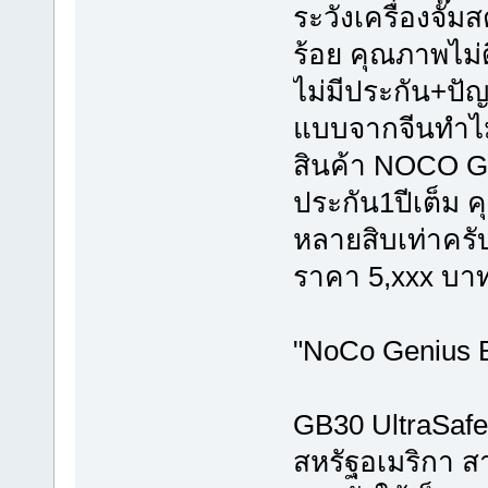
ระวังเครื่องจั๊ม
ร้อย คุณภาพไม่ด
ไม่มีประกัน+ปั
แบบจากจีนทำไ
สินค้า NOCO G
ประกัน1ปีเต็ม 
หลายสิบเท่าครั
ราคา 5,xxx บาท
"NoCo Genius 
GB30 UltraSafe
สหรัฐอเมริกา ส