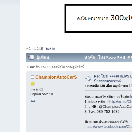
หน้า:
1
2
[
3
]
ลงล่าง
ผู้เขียน
หัวข้อ: โปร!!>>>PHILIP
0 สมาชิก และ 1 บุคคลทั่วไป กำลังดูหัวข้อนี้
Re: โปร!!>>>PHILIPS L
ChampionAutoCarS
ป้าย<<<พระราม2
«
ตอบกลับ #30 เมื่อ:
พฤศจิกายน 12
กระทู้: 61
Popular Vote : 0
สอบถามอะไหล่อื่นๆ อะไหล่แท้ ปร
1. inbox คลิก->
http://m.me/
2. LINE : @ChampionAutoCars
3. โทร: 089-752-1085
ติดตามแฟนเพจของเราได้ที่
https://www.facebook.com/C