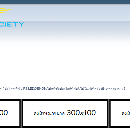
»
โปร!!>>>PHILIPS LED/XENON/ไฟหน้า/สปอตไลท์/ไฟหรี่/ไฟในเก๋ง/ไฟส่องป้าย<<<พระราม2