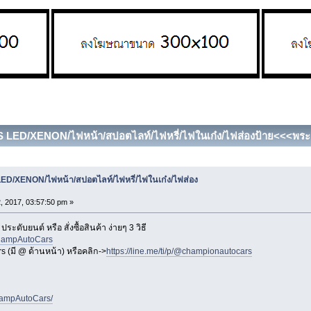
S LED/XENON/ไฟหน้า/สปอตไลท์/ไฟหรี่/ไฟในเก๋ง/ไฟส่องป้าย<<<พระรา
ED/XENON/ไฟหน้า/สปอตไลท์/ไฟหรี่/ไฟในเก๋ง/ไฟส่อง
, 2017, 03:57:50 pm »
ะดับยนต์ หรือ สั่งซื้อสินค้า ง่ายๆ 3 วิธี
ChampAutoCars
 (มี @ ด้านหน้า) หรือคลิก->
https://line.me/ti/p/@championautocars
hampAutoCars/