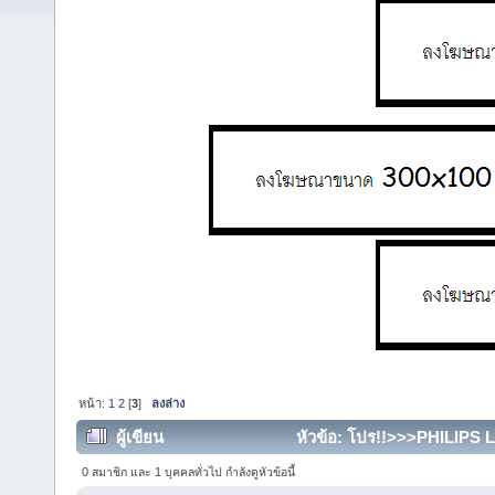
หน้า:
1
2
[
3
]
ลงล่าง
ผู้เขียน
หัวข้อ: โปร!!>>>PHILIPS 
ป้าย<<<พระราม2 (อ่าน 19828 ครั้ง)
0 สมาชิก และ 1 บุคคลทั่วไป กำลังดูหัวข้อนี้