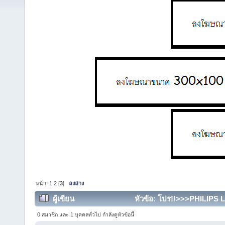
หน้า:
1
2
[
3
]
ลงล่าง
ผู้เขียน
หัวข้อ: โปร!!>>>PHILIPS 
ป้าย<<<พระราม2 (อ่าน 19781 ครั้ง)
0 สมาชิก และ 1 บุคคลทั่วไป กำลังดูหัวข้อนี้