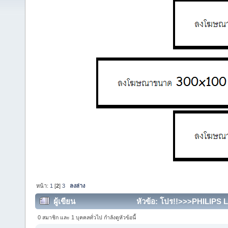
หน้า:
1
[
2
]
3
ลงล่าง
ผู้เขียน
หัวข้อ: โปร!!>>>PHILIPS 
ป้าย<<<พระราม2 (อ่าน 19740 ครั้ง)
0 สมาชิก และ 1 บุคคลทั่วไป กำลังดูหัวข้อนี้