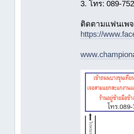
3. โทร: 089-75
ติดตามแฟนเพจข
https://www.f
www.championa