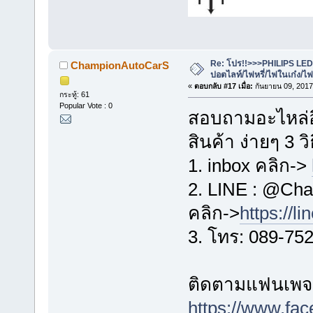
Re: โปร!!>>>PHILIPS LE
ChampionAutoCarS
ปอตไลท์/ไฟหรี่/ไฟในเก๋ง/
«
ตอบกลับ #17 เมื่อ:
กันยายน 09, 2017
กระทู้: 61
Popular Vote : 0
สอบถามอะไหล่อื่
สินค้า ง่ายๆ 3 วิ
1. inbox คลิก->
2. LINE : @Cha
คลิก->
https://l
3. โทร: 089-75
ติดตามแฟนเพจข
https://www.f