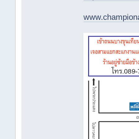
www.championa