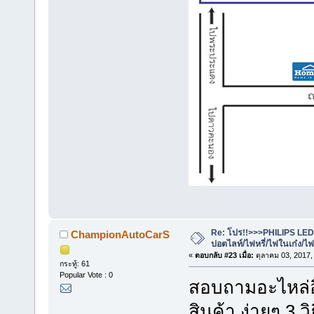
Re: โปร!!>>>PHILIPS LE
ChampionAutoCarS
ปอตไลท์/ไฟหรี่/ไฟในเก๋ง/
«
ตอบกลับ #23 เมื่อ:
ตุลาคม 03, 2017,
กระทู้: 61
Popular Vote : 0
สอบถามอะไหล่อื่
สินค้า ง่ายๆ 3 วิ