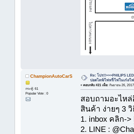
Re: โปร!!>>>PHILIPS LE
ChampionAutoCarS
ปอตไลท์/ไฟหรี่/ไฟในเก๋ง/
«
ตอบกลับ #21 เมื่อ:
กันยายน 26, 2017
กระทู้: 61
Popular Vote : 0
สอบถามอะไหล่อื่
สินค้า ง่ายๆ 3 วิ
1. inbox คลิก->
2. LINE : @Cha