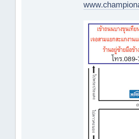
www.championa