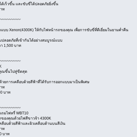
เร็วขึ้น และขับขี่ได้ปลอดภัยยิ่งขึ้น
บาท
〰〰〰〰〰〰
้าแบบ Xenon(4300K) ให้กับไฟหน้ารถของคุณ เพื่อการขับขี่ที่ดีเยี่ยมในยามค่ำคืน
อดภัยที่เข้ากันได้อย่างสมบูรณ์แบบ
คา 1,500 บาท
〰〰〰〰〰〰
K
ณขึ้นไปสู่ขีดสุด
้วยการเคลือบด้วยสีฟ้าที่ได้รับการออกแบบมาเป็นพิเศษ
บาท
0 บาท
〰〰〰〰〰〰
K แถมไฟหรี่ WBT10
รถของคุณด้วยไฟสีขาวจ้า 4300K
รเคลือบด้วยสีฟ้าและผิวเคลือบด้านบนสีเงิน
บาท
0 บาท