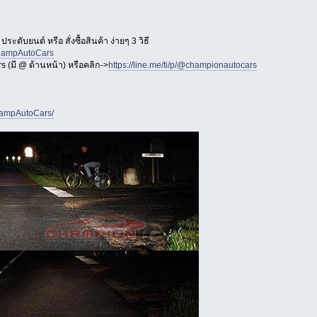
ะดับยนต์ หรือ สั่งซื้อสินค้า ง่ายๆ 3 วิธี
ChampAutoCars
 (มี @ ด้านหน้า) หรือคลิก->
https://line.me/ti/p/@championautocars
hampAutoCars/