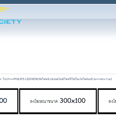
»
โปร!!>>>PHILIPS LED/XENON/ไฟหน้า/สปอตไลท์/ไฟหรี่/ไฟในเก๋ง/ไฟส่องป้าย<<<พระราม2