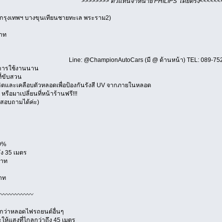
>>>>>>>> ตัวแทนจำหน่าย PHILIPS โดยตรง<<<<<<
ู่กรุงเทพฯ บางขุนเทียนชายทะเล พระราม2)
บาท
Line: @ChampionAutoCars (มี @ ด้านหน้า) TEL: 089-75
ายุการใช้งานนาน
ที่ขับสวน
ลิตและเคลือบตัวหลอดเพื่อป้องกันรังสี UV จากภายในหลอด
หรือมาเปลี่ยนที่หน้าร้านฟรี!!!
วรถ สอบถามได้ค่ะ)
00%
ึง 35 เมตร
บาท
าท
〰〰〰〰〰〰
่นกว่าหลอดไฟรถยนต์อื่นๆ
ละให้แสงที่ไกลกว่าถึง 45 เมตร