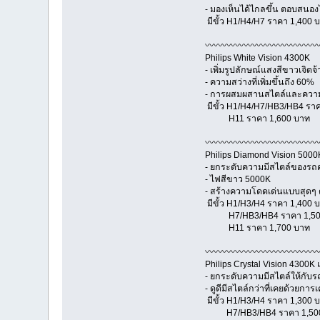
- มองเห็นได้ไกลขึ้น ตอบสนองได้
มีขั้ว H1/H4/H7 ราคา 1,400 
〰〰〰〰〰〰〰〰〰〰〰〰〰
Philips White Vision 4300K
- เพิ่มรูปลักษณ์แสงสีขาวเจิดจ
- ความสว่างที่เพิ่มขึ้นถึง 60%
- การผสมผสานสไตล์และความปล
มีขั้ว H1/H4/H7/HB3/HB4 รา
H11 ราคา 1,600 บาท
〰〰〰〰〰〰〰〰〰〰〰〰〰
Philips Diamond Vision 5000
- ยกระดับความมีสไตล์ของรถคุ
- ไฟสีขาว 5000K
- สร้างความโดดเด่นแบบสุดๆ ด
มีขั้ว H1/H3/H4 ราคา 1,400 
H7/HB3/HB4 ราคา 1,50
H11 ราคา 1,700 บาท
〰〰〰〰〰〰〰〰〰〰〰〰〰
Philips Crystal Vision 4300
- ยกระดับความมีสไตล์ให้กับ
- ดูดีมีสไตล์กว่าที่เคยด้วยกา
มีขั้ว H1/H3/H4 ราคา 1,300 
H7/HB3/HB4 ราคา 1,50