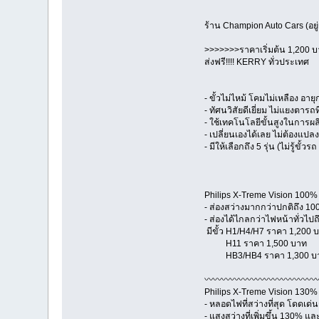
ร้าน Champion Auto Cars (อย
>>>>>>>ราคาเริ่มต้น 1,200 
ส่งฟรี!!!! KERRY ทั่วประเทศ
- ขั้วไม่ไหม้ โคมไม่เหลือง อ
- ทัศนวิสัยดีเยี่ยม ไม่แยงตารถ
- ใช้เทคโนโลยีขั้นสูงในการผ
- เปลี่ยนเองได้เลย ไม่ต้องแปลง 
- มีให้เลือกถึง 5 รุ่น (ไม่รู้ขั้
Philips X-Treme Vision 100%
- ส่องสว่างมากกว่าปกติถึง 1
- ส่องได้ไกลกว่าไฟหน้าทั่วไปถ
มีขั้ว H1/H4/H7 ราคา 1,200 
H11 ราคา 1,500 บาท
HB3/HB4 ราคา 1,300 บ
〰〰〰〰〰〰〰〰〰〰〰〰〰
Philips X-Treme Vision 130%
- หลอดไฟที่สว่างที่สุด โดดเด
- แสงสว่างที่เพิ่มขึ้น 130% แ