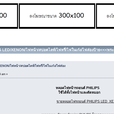
S LED/XENON/ไฟหน้า/สปอตไลท์/ไฟหรี่/ไฟในเก๋ง/ไฟส่องป้าย<<<พระรา
ENON/ไฟหน้า/สปอตไลท์/ไฟหรี่/ไฟในเก๋ง/ไฟส่อง
4 am »
หลอดไฟหน้ารถยนต์ PHILIPS
ใช้ได้ทั้งไฟหน้าและตัดหมอก
ขายหลอดไฟรถยนต์ PHILIPS LED XENON X-Treme V