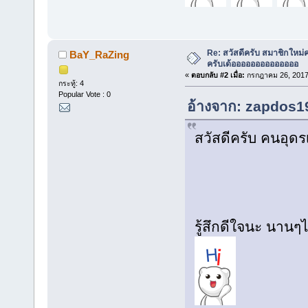
Re: สวัสดีครับ สมาชิกใหม่
BaY_RaZing
ครับเด้ออออออออออออออ
«
ตอบกลับ #2 เมื่อ:
กรกฎาคม 26, 2017,
กระทู้: 4
Popular Vote : 0
อ้างจาก: zapdos19
สวัสดีครับ คนอุดร
รู้สึกดีใจนะ นาน