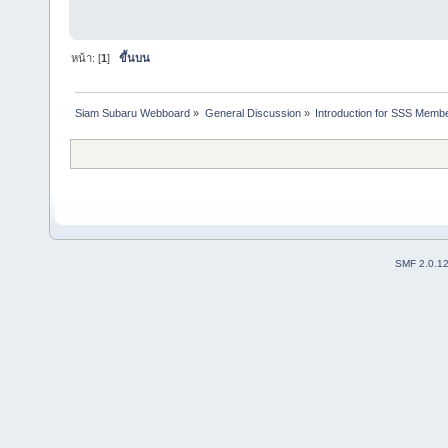
หน้า: [
1
]
ขึ้นบน
Siam Subaru Webboard
»
General Discussion
»
Introduction for SSS Membe
SMF 2.0.1