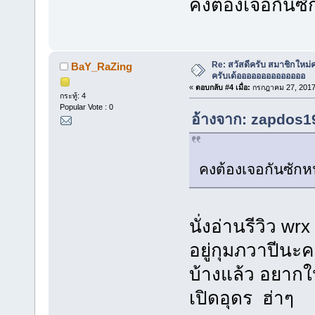
คงต้องเจอกันซั
Re: สวัสดีครับ สมาชิกใหม่
BaY_RaZing
ครับเด้ออออออออออออออ
«
ตอบกลับ #4 เมื่อ:
กรกฎาคม 27, 2017,
กระทู้: 4
Popular Vote : 0
อ้างจาก: zapdos19
คงต้องเจอกันซักห
นั่งอ่านรีวิว 
อยู่กุมภวาปีนะค
บ้างแล้ว อยากใ
เปิดอุดร ฮ่าๆ