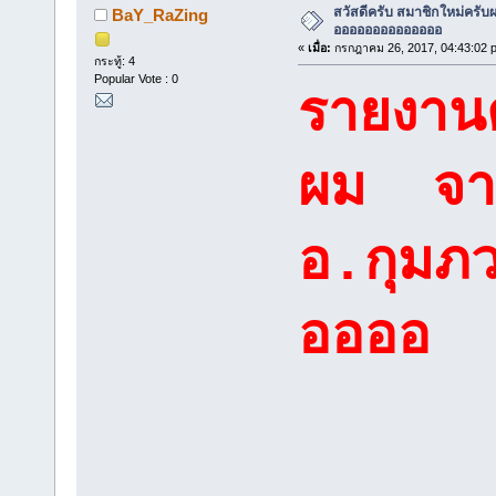
สวัสดีครับ สมาชิกใหม่ครับผ
BaY_RaZing
ออออออออออออออ
«
เมื่อ:
กรกฎาคม 26, 2017, 04:43:02 
กระทู้: 4
Popular Vote : 0
รายงานต
ผม จา
อ.กุมภว
ออออ