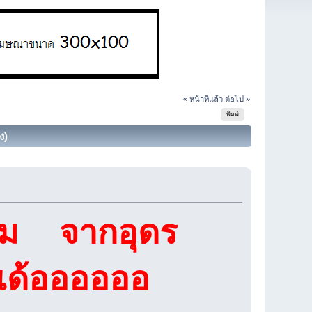
« หน้าที่แล้ว
ต่อไป »
พิมพ์
ง)
บผม จากอุดร
เด้ออออออ