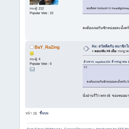
กระทู้: 212
ผมติดตามหมอจาก headlightm
Popular Vote : 23
คงต้องเจอกันซักหน่อยละมั้งค
Re: สวัสดีครับ สมาชิก
BaY_RaZing
«
ตอบกลับ #4 เมื่อ:
กรกฎาคม
กระทู้: 4
อ้างจาก: zapdos191 ที่ กรกฎาคม 
Popular Vote : 0
คงต้องเจอกันซักหน่อยละมั้งครั
นั่งอ่านรีวิว wrx sti ของหมอ
หน้า: [
1
]
ขึ้นบน
Siam Subaru Webboard
»
General Discussion
»
Introduction for SSS M