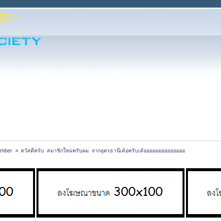
ember 
»
สวัสดีครับ  สมาชิกใหม่ครับผม  จากอุดรธานีเด้อครับเด้ออออออออออออออ