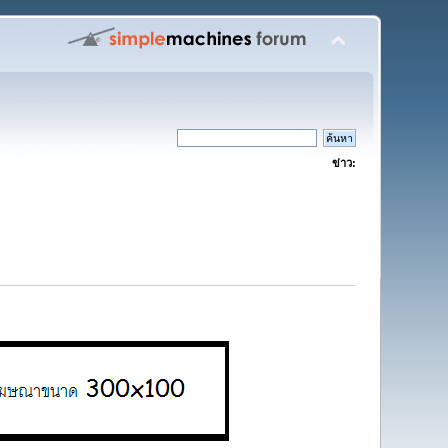
ข่าว: