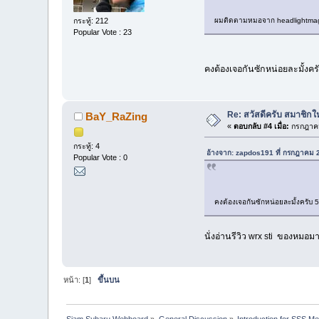
กระทู้: 212
ผมติดตามหมอจาก headlightm
Popular Vote : 23
คงต้องเจอกันซักหน่อยละมั้งค
Re: สวัสดีครับ สมาชิก
BaY_RaZing
«
ตอบกลับ #4 เมื่อ:
กรกฎาคม
กระทู้: 4
อ้างจาก: zapdos191 ที่ กรกฎาคม 
Popular Vote : 0
คงต้องเจอกันซักหน่อยละมั้งครั
นั่งอ่านรีวิว wrx sti ของหมอ
หน้า: [
1
]
ขึ้นบน
Siam Subaru Webboard
»
General Discussion
»
Introduction for SSS M