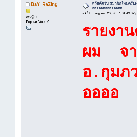
สวัสดีครับ สมาชิกใหม่ครับผ
BaY_RaZing
ออออออออออออออ
«
เมื่อ:
กรกฎาคม 26, 2017, 04:43:02 
กระทู้: 4
Popular Vote : 0
รายงานต
ผม จา
อ.กุมภว
ออออ