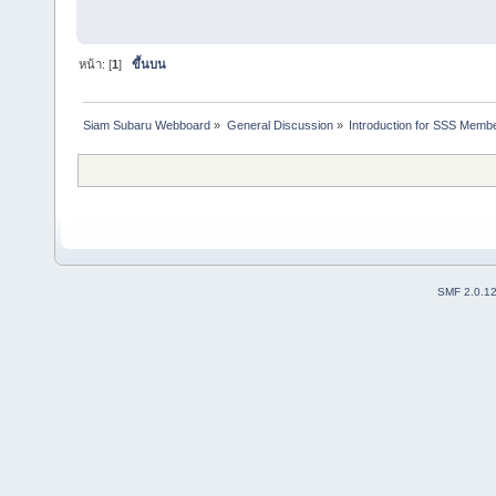
หน้า: [
1
]
ขึ้นบน
Siam Subaru Webboard
»
General Discussion
»
Introduction for SSS Membe
SMF 2.0.1