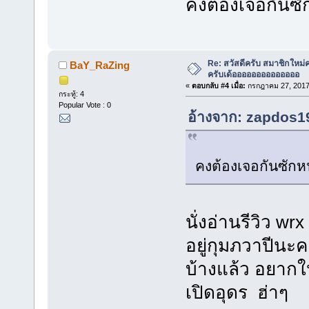
คงต้องเจอกันซั
Re: สวัสดีครับ สมาชิกใหม่
BaY_RaZing
ครับเด้ออออออออออออออ
«
ตอบกลับ #4 เมื่อ:
กรกฎาคม 27, 2017,
กระทู้: 4
Popular Vote : 0
อ้างจาก: zapdos19
คงต้องเจอกันซักห
นั่งอ่านรีวิว 
อยู่กุมภวาปีนะค
บ้างแล้ว อยากใ
เปิดอุดร ฮ่าๆ