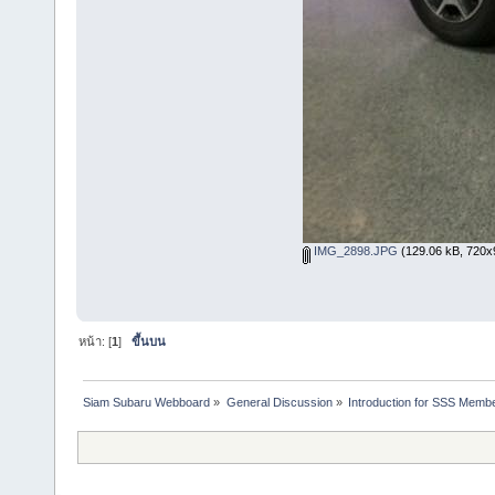
IMG_2898.JPG
(129.06 kB, 720x96
หน้า: [
1
]
ขึ้นบน
Siam Subaru Webboard
»
General Discussion
»
Introduction for SSS Membe