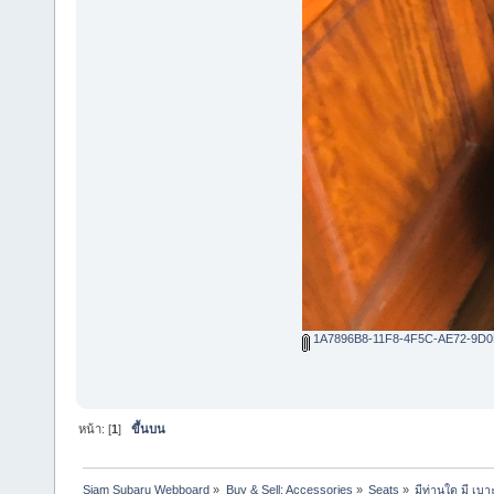
1A7896B8-11F8-4F5C-AE72-9D0
หน้า: [
1
]
ขึ้นบน
Siam Subaru Webboard
»
Buy & Sell: Accessories
»
Seats
»
มีท่านใด มี เบ