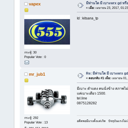
มีท่านใด มี เบาะwrx gd หร
vapex
«
เมื่อ:
เมษายน 23, 2017, 01:2
Id : kitsana_tp
กระทู้: 30
Popular Vote : 0
Re: มีท่านใด มี เบาะwrx g
mr_jub1
«
ตอบกลับ #1 เมื่อ:
เมษายน 01, 
มีเบาะ ดำแดง คนนั่งข้าง สภาพไม
แค่เบาะเดียว 1500.
tel.line
0875128282
กระทู้: 292
อดีตพอมีแรงตั้งแต่เกิด ปัจจุบันแรงไม่เ
Popular Vote : 13