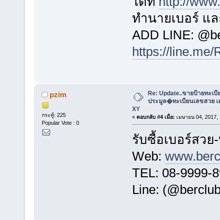
ได้ที่
http://www
ทำนายเบอร์ แล
ADD LINE: @be
https://line.me/
Re: Update..ขายป้ายทะเบ
pzim
ประมูล�ทะเบียนเลขสวย เ
XY
กระทู้: 225
«
ตอบกลับ #4 เมื่อ:
เมษายน 04, 2017, 
Popular Vote : 0
รับซื้อเบอร์สวย
Web:
www.berc
TEL: 08-9999-
Line: (@berclu