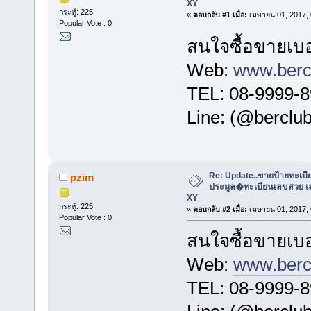
XY
กระทู้: 225
«
ตอบกลับ #1 เมื่อ:
เมษายน 01, 2017, 
Popular Vote : 0
สนใจซื้อขายเบอ
Web:
www.berc
TEL: 08-9999-
Line: (@berclu
Re: Update..ขายป้ายทะเบ
pzim
ประมูล�ทะเบียนเลขสวย เ
XY
กระทู้: 225
«
ตอบกลับ #2 เมื่อ:
เมษายน 01, 2017, 
Popular Vote : 0
สนใจซื้อขายเบอ
Web:
www.berc
TEL: 08-9999-