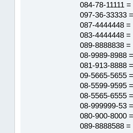
084-78-11111 =
097-36-33333 =
087-4444448 =
083-4444448 =
089-8888838 =
08-9989-8988 =
081-913-8888 =
09-5665-5655 =
08-5599-9595 =
08-5565-6555 =
08-999999-53 =
080-900-8000 =
089-8888588 =