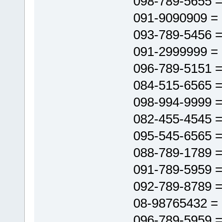
098-789-5655 =
091-9090909 =
093-789-5456 =
091-2999999 =
096-789-5151 =
084-515-6565 =
098-994-9999 =
082-455-4545 =
095-545-6565 =
088-789-1789 =
091-789-5959 =
092-789-8789 =
08-98765432 =
096-789-5959 =