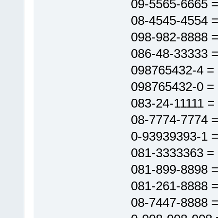
09-5565-6665 =
08-4545-4554 =
098-982-8888 =
086-48-33333 =
098765432-4 =
098765432-0 =
083-24-11111 =
08-7774-7774 =
0-93939393-1 =
081-3333363 =
081-899-8898 =
081-261-8888 =
08-7447-8888 =