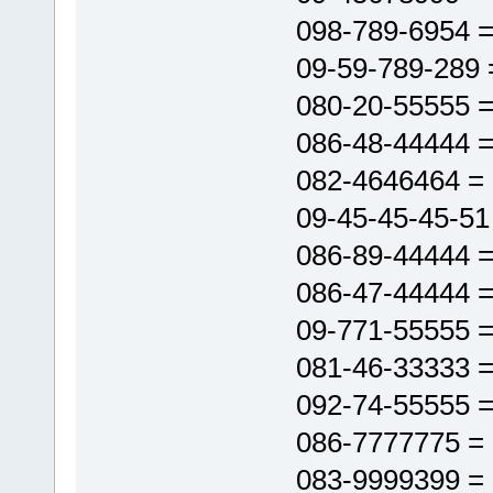
098-789-6954 =
09-59-789-289 
080-20-55555 =
086-48-44444 =
082-4646464 =
09-45-45-45-51
086-89-44444 =
086-47-44444 =
09-771-55555 =
081-46-33333 =
092-74-55555 =
086-7777775 =
083-9999399 =