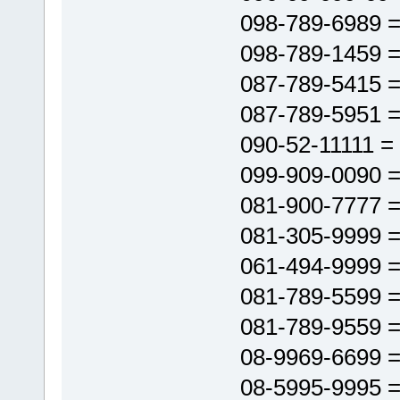
098-789-6989 =
098-789-1459 =
087-789-5415 =
087-789-5951 =
090-52-11111 =
099-909-0090 =
081-900-7777 =
081-305-9999 =
061-494-9999 =
081-789-5599 =
081-789-9559 =
08-9969-6699 =
08-5995-9995 =