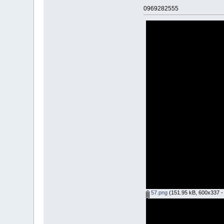
0969282555
57.png
(151.95 kB, 600x337 - ด