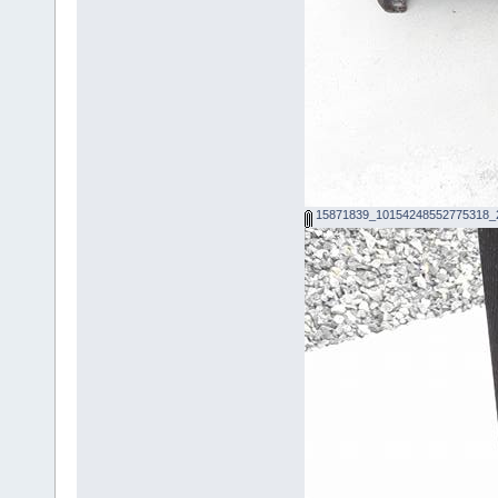
15871839_10154248552775318_2