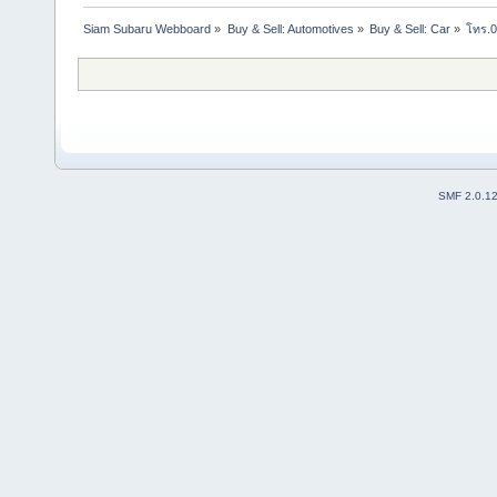
Siam Subaru Webboard
»
Buy & Sell: Automotives
»
Buy & Sell: Car
»
โทร.06
SMF 2.0.1