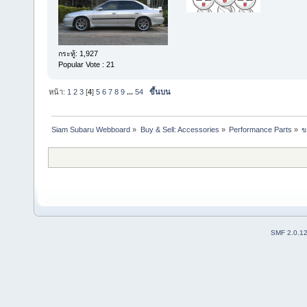
กระทู้: 1,927
Popular Vote : 21
หน้า:
1
2
3
[
4
]
5
6
7
8
9
...
54
ขึ้นบน
Siam Subaru Webboard
»
Buy & Sell: Accessories
»
Performance Parts
»
ข
SMF 2.0.1