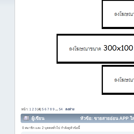
หน้า:
1
2
3
[
4
]
5
6
7
8
9
...
54
ลงล่าง
ผู้เขียน
หัวข้อ: ขายสายอ่อน APP ใส่
0 สมาชิก และ 2 บุคคลทั่วไป กำลังดูหัวข้อนี้