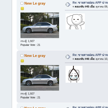
Re: ขายสายอ่อน APP น่าจะ
New Le gray
«
ตอบกลับ #45 เมื่อ:
ตุลาคม 09,
กระทู้: 1,927
Popular Vote : 21
Re: ขายสายอ่อน APP น่าจะ
New Le gray
«
ตอบกลับ #46 เมื่อ:
ตุลาคม 10,
กระทู้: 1,927
Popular Vote : 21
Re: ขายสายอ่อน APP น่าจะ