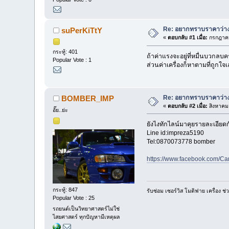
Re: อยากทราบราคาว่างเ
suPerKiTtY
«
ตอบกลับ #1 เมื่อ:
กรกฎาคม
กระทู้: 401
ถ้าค่าแรงจะอยู่ที่หมื่นบวกลบค
Popular Vote : 1
ส่วนค่าเครื่องก็หาตามที่ถูกใจ
Re: อยากทราบราคาว่างเ
BOMBER_IMP
«
ตอบกลับ #2 เมื่อ:
สิงหาคม 
อั๊ย..ย่ะ
ยังไงทักไลน์มาคุยรายละเอียดก
Line id:impreza5190
Tel:0870073778 bomber
https://www.facebook.com/C
กระทู้: 847
รับซ่อม เซอร์วิส โมดิฟาย เครื่อง
Popular Vote : 25
รถยนต์เป็นวิทยาศาสตร์ไม่ใช่
ไสยศาสตร์ ทุกปัญหามีเหตุผล