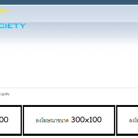
่ gcคับ