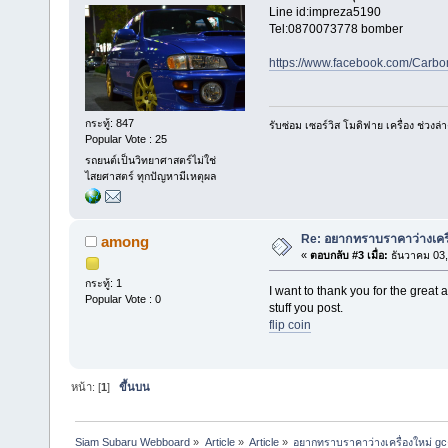
Line id:impreza5190
Tel:0870073778 bomber
https://www.facebook.com/Carb
กระทู้: 847
รับซ่อม เซอร์วิส โมดิฟาย เครื่อง ช่ว
Popular Vote : 25
รถยนต์เป็นวิทยาศาสตร์ไม่ใช่
ไสยศาสตร์ ทุกปัญหามีเหตุผล
Re: อยากทราบราคาว่างเครื
among
«
ตอบกลับ #3 เมื่อ:
ธันวาคม 03,
กระทู้: 1
I want to thank you for the great a
Popular Vote : 0
stuff you post.
flip coin
หน้า: [
1
]
ขึ้นบน
Siam Subaru Webboard
»
Article
»
Article
»
อยากทราบราคาว่างเครื่องใหม่ gc