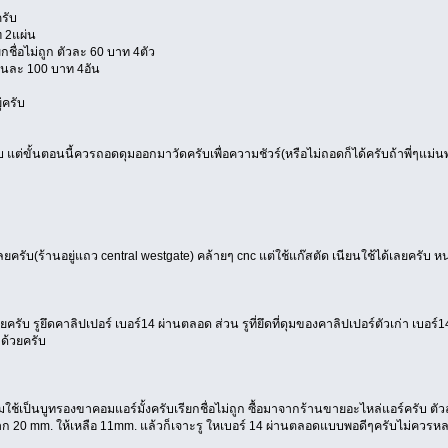
รับ
ท 2แผ่น
กชื่อไม่ถูก ตัวละ 60 บาท 4ตัว
อันละ 100 บาท 4อัน
่ครับ
แต่ขั้นตอนนี้ควรถอดดุมออกมาวัดครับเพื่อความชัวร์(หรือไม่ถอดก็ได้ครับถ้าพี่ๆแม่
เลยครับ(ร้านอยู่แถว central westgate) คล้ายๆ cnc แต่ใช้แก๊สตัด เนียนใช้ได้เลยคร
ยครับ รูยึดคาลิปเปอร์ เบอร์14 ผ่านตลอด ส่วน รูที่ยึดที่ดุมของคาลิปเปอร์ตัวเก่า เบอ
ด้วยครับ
ี่ผมใช้เป็นบูทรองขาคอมแอร์มั้งครับเรียกชื่อไม่ถูก ซื้อมาจากร้านขายอะไหล่แอร์ครั
ก 20 mm. ให้เหลือ 11mm. แล้วก็เจาะรู ใหเบอร์ 14 ผ่านตลอดแบบพอดีๆครับไม่ควรหล