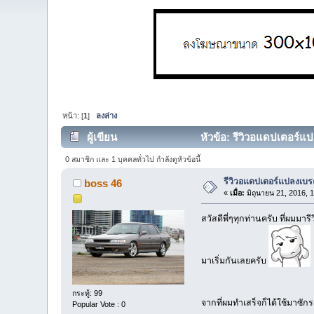
หน้า: [
1
]
ลงล่าง
ผู้เขียน
หัวข้อ: รีวิวอแดปเตอร์แป
0 สมาชิก และ 1 บุคคลทั่วไป กำลังดูหัวข้อนี้
รีวิวอแดปเตอร์แปลงเบรค
boss 46
«
เมื่อ:
มิถุนายน 21, 2016, 
สวัสดีพี่ๆทุกท่านครับ ที่ผมม
มาเริ่มกันเลยครับ
กระทู้: 99
จากที่ผมทำเสร็จก็ได้ใช้มาซักร
Popular Vote : 0