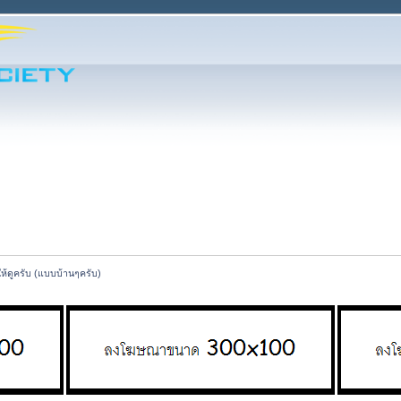
ห้ดูครับ (แบบบ้านๆครับ)