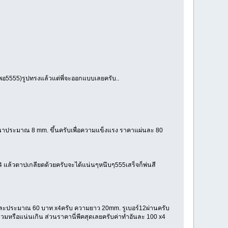
นพอ5555)รูปทรงแล้วแต่พี่จะออกแบบเลยครับ..
ับ หนาประมาณ 8 mm. ขึ้นครับเพื่อความแข็งแรง ราคาแผ่นละ 80
ร์14 แล้วตาปเกลียดด้วยครับจะได้แน่นๆหนึบๆ555เสร็จก็พ่นสี
บ ตัวละประมาณ 60 บาท x4ครับ ความยาว 20mm. รูเบอร์12ผ่านครับ
วมหรือแน่นเกิน ส่วนราคานี่พีคสุดเลยครับค่าทำอันละ 100 x4