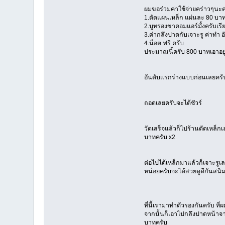
ผมขอร่วมค่าใช้จ่ายคร่าวๆนะค
1.ตัดแผ่นเหล็ก แผ่นละ 80 บา
2.บูทรองขาคอมแอร์มั้งครับเรีย
3.ค่ากลึงปาดกับเจาะรู ค่าทำ 
4.น็อต ฟรี ครับ
ประมาณนี้ครับ 800 บาทเอาอยู
อันดับแรกร่างแบบก่อนเลยครับ 
ถอดเลยครับจะได้ชัวร์
วัดเสร็จแล้วก็ไปร้านตัดเหล็ก
บาทครับ x2
ต่อไปได้เหล็กมาแล้วก็เจาะรูเล
หน่อยครับจะได้สวยดูดีกันสนิม
ที่นี้เรามาทำตัวรองกันครับ ท
จากนั้นก็เอาไปกลึงปาดหน้าจา
บาทครับ