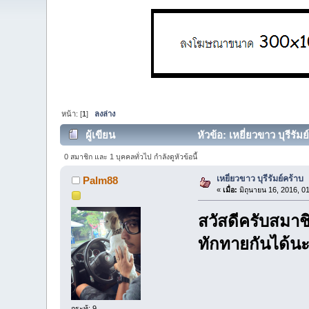
หน้า: [
1
]
ลงล่าง
ผู้เขียน
หัวข้อ: เหยี่ยวขาว บุรีรัมย
0 สมาชิก และ 1 บุคคลทั่วไป กำลังดูหัวข้อนี้
เหยี่ยวขาว บุรีรัมย์คร้าบ
Palm88
«
เมื่อ:
มิถุนายน 16, 2016, 0
สวัสดีครับสมาช
ทักทายกันได้นะคร
กระทู้: 9