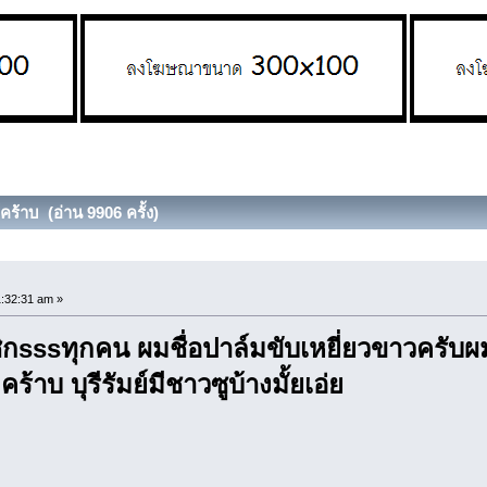
์คร้าบ (อ่าน 9906 ครั้ง)
1:32:31 am »
ิกsssทุกคน ผมชื่อปาล์มขับเหยี่ยวขาวครับผม
้าบ บุรีรัมย์มีชาวซูบ้างมั้ยเอ่ย