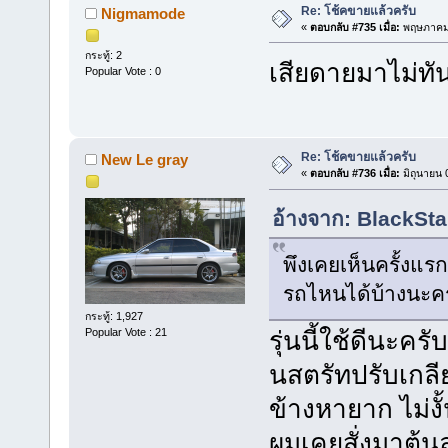
Re: โช้คขายแล้วครับ
Nigmamode
«
ตอบกลับ #735 เมื่อ:
พฤษภาคม 
กระทู้: 2
เสียดายมาไม่ทั
Popular Vote : 0
Re: โช้คขายแล้วครับ
New Le gray
«
ตอบกลับ #736 เมื่อ:
มิถุนายน 
อ้างจาก: BlackSta
พึงเคยเห็นครั้งแรกเ
รถไหนได้บ้างนะค
กระทู้: 1,927
รุ่นนี้ใช้ดีนะคร
Popular Vote : 21
นสตรัทปรับเกลี
ข้างหายาก ไม่งั้
ผมเคยสั่งมาต้น