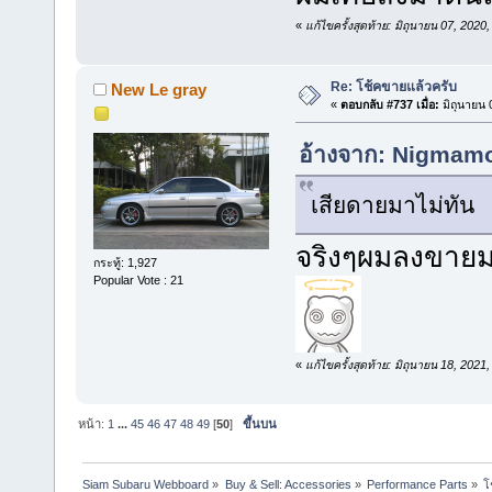
«
แก้ไขครั้งสุดท้าย: มิถุนายน 07, 20
Re: โช้คขายแล้วครับ
New Le gray
«
ตอบกลับ #737 เมื่อ:
มิถุนายน 
อ้างจาก: Nigmamo
เสียดายมาไม่ทัน
จริงๆผมลงขายม
กระทู้: 1,927
Popular Vote : 21
«
แก้ไขครั้งสุดท้าย: มิถุนายน 18, 20
หน้า:
1
...
45
46
47
48
49
[
50
]
ขึ้นบน
Siam Subaru Webboard
»
Buy & Sell: Accessories
»
Performance Parts
»
โ