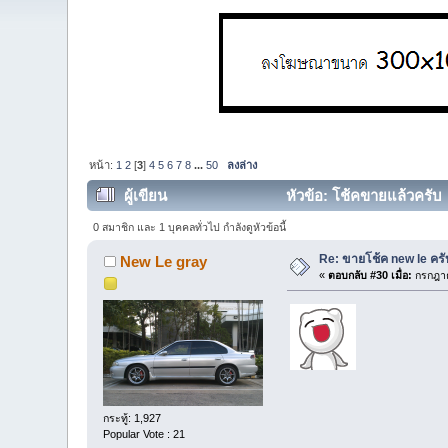
หน้า:
1
2
[
3
]
4
5
6
7
8
...
50
ลงล่าง
ผู้เขียน
หัวข้อ: โช้คขายแล้วครับ 
0 สมาชิก และ 1 บุคคลทั่วไป กำลังดูหัวข้อนี้
Re: ขายโช้ค new le ครั
New Le gray
«
ตอบกลับ #30 เมื่อ:
กรกฎาค
กระทู้: 1,927
Popular Vote : 21