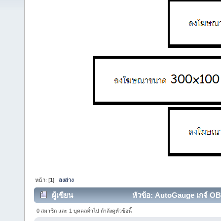
หน้า: [
1
]
ลงล่าง
ผู้เขียน
หัวข้อ: AutoGauge เกจ์ OB
ครั้ง)
0 สมาชิก และ 1 บุคคลทั่วไป กำลังดูหัวข้อนี้