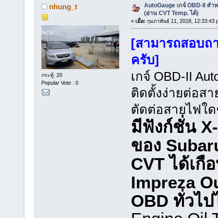
AutoGauge เกจ์ OBD-II สำ
nhung_t
(อ่าน CVT Temp. ได้)
«
เมื่อ:
กุมภาพันธ์ 11, 2018, 12:33:43 
[สามารถสอบถามไ
ครับ]
เกจ์ OBD-II Au
กระทู้: 20
Popular Vote : 0
ติดตั้งง่ายต่อส
ตัดต่อสายไฟใดๆท
มีฟังก์ชั่น
ของ Subaru 
CVT ได้เกือ
Impreza Ou
OBD ทั่วไป