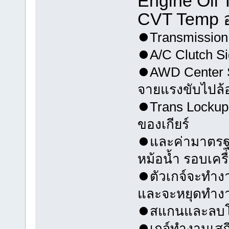
Engine Oil T
CVT Temp อุ
⏺Transmission 
⏺A/C Clutch S
⏺AWD Center So
จายแรงขับไปล้อค
⏺Trans Lockup 
ของเกียร์
⏺และค่ามาตรฐาน
หม้อน้ำ รอบเครื
⏺ตัวเกจ์จะทำงา
และจะหยุดทำงาน
⏺สแกนและลบโค
⏺เกจ์ทำงานเสถ