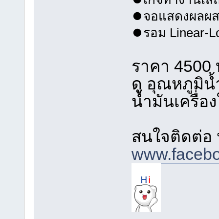
⏺จอแสดงผลผสมส
⏺รอม Linear-Lo
ราคา 4500 บ
ดู อุณหภูมิน
น้ำมันเครื่
สนใจติดต่อ 
www.facebo