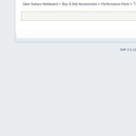
Siam Subaru Webboard
»
Buy & Sell: Accessories
»
Performance Parts
»
โ
SMF 2.0.1