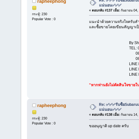
Re: ✅✅✅รับซื้อSubaruแล
rapheephong
แน่นอน✅✅✅
«
ตอบกลับ #137 เมื่อ:
กันยายน 04,
กระทู้: 230
Popular Vote : 0
แนะนำด้วยความจริงใจครับสำหรั
และซื้อขายโดยเขียนสัญญาเป็
By Show 
TEL: 081-114431
081-131
081-802
LINE ID : str
LINE ID : rap
LINE ID : pa
"หากท่านยังไม่ตัดสินใจขายในช
Re: ✅✅✅รับซื้อSubaruแล
rapheephong
แน่นอน✅✅✅
«
ตอบกลับ #138 เมื่อ:
กันยายน 14,
กระทู้: 230
Popular Vote : 0
ขออนุญาติ up date ครับ