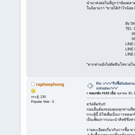
นำมาส่งต่อในที่ถูกว่าท้องตลา
ในนิยามว่า "ขายได้กำไรน้อย ก็
By Show Room "
TEL: 081-114431
081-131
081-802
LINE ID : str
LINE ID : rap
LINE ID : pa
"หากท่านยังไม่ตัดสินใจขายในช
Re: ✅✅✅รับซื้อSubaruแล
rapheephong
แน่นอน✅✅✅
«
ตอบกลับ #143 เมื่อ:
ตุลาคม 30, 
กระทู้: 230
Popular Vote : 0
สวัสดีครับ!!!
ก่อนอื่นต้องขอบคุณทุกท่านที่
กระทู้นี้ มิใช่เพื่อเป็นการหล
เป็นเพียงการแนะนำสิทธิซึ่ง
รายละเอียดเกี่ยวกับการซื้อ-ข