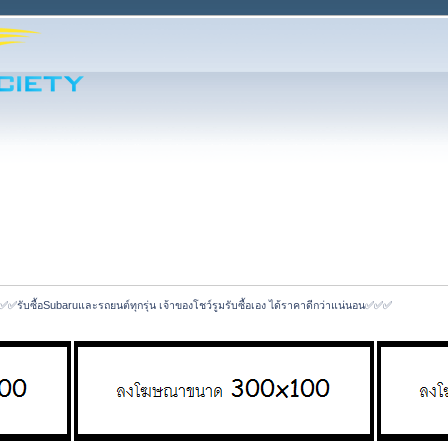
✅✅รับซื้อSubaruและรถยนต์ทุกรุ่น เจ้าของโชว์รูมรับซื้อเอง ได้ราคาดีกว่าแน่นอน✅✅✅