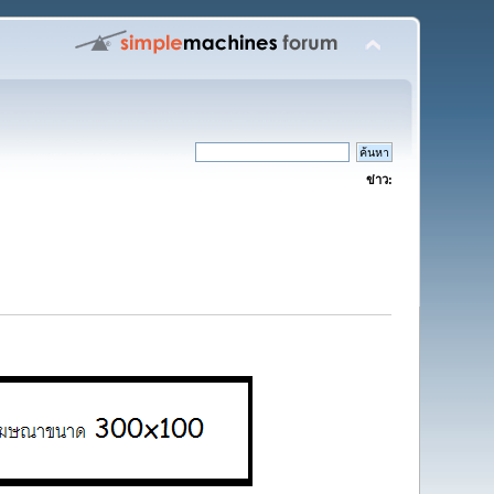
ข่าว: