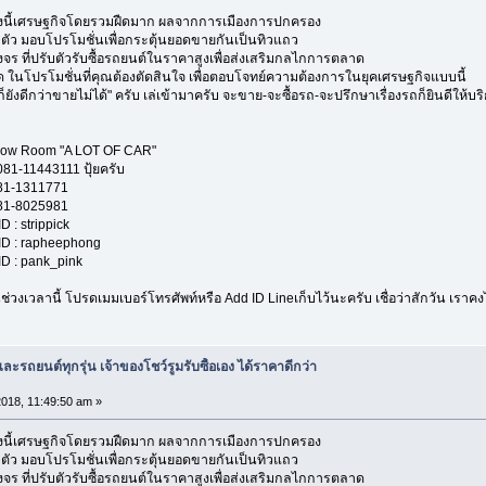
ช่วงนี้เศรษฐกิจโดยรวมฝืดมาก ผลจากการเมืองการปกครอง
บตัว มอบโปรโมชั่นเพื่อกระตุ้นยอดขายกันเป็นทิวแถว
จร ที่ปรับตัวรับซื้อรถยนต์ในราคาสูงเพื่อส่งเสริมกลไกการตลาด
ด ในโปรโมชั่นที่คุณต้องตัดสินใจ เพื่อตอบโจทย์ความต้องการในยุคเศรษฐกิจแบบนี้
ยังดีกว่าขายไม่ได้" ครับ เล่เข้ามาครับ จะขาย-จะซื้อรถ-จะปรึกษาเรื่องรถก็ยินดีให้บร
A LOT OF CAR"
11 ปุ้ยครับ
1771
5981
ippick
heephong
nk_pink
่วงเวลานี้ โปรดเมมเบอร์โทรศัพท์หรือ Add ID Lineเก็บไว้นะครับ เชื่อว่าสักวัน เรา
ะรถยนต์ทุกรุ่น เจ้าของโชว์รูมรับซื้อเอง ได้ราคาดีกว่า
2018, 11:49:50 am »
ช่วงนี้เศรษฐกิจโดยรวมฝืดมาก ผลจากการเมืองการปกครอง
บตัว มอบโปรโมชั่นเพื่อกระตุ้นยอดขายกันเป็นทิวแถว
จร ที่ปรับตัวรับซื้อรถยนต์ในราคาสูงเพื่อส่งเสริมกลไกการตลาด