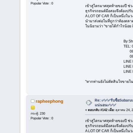
Popular Vote : 0
เข้าสู่ไตรมาศสุดท้ายของปี 
ธุรกิจรถยนต์มือสองจึงต้องปรั
A LOT OF CAR ก็เป็นหนึ่งในวง
นำมาส่งต่อในที่ถูกว่าท้องตลา
ในนิยามว่า "ขายได้กำไรน้อย ก็
By Show Room "
TEL: 081-114431
081-131
081-802
LINE ID : str
LINE ID : rap
LINE ID : pa
"หากท่านยังไม่ตัดสินใจขายในช
Re: ✅✅✅รับซื้อSubaruแล
rapheephong
แน่นอน✅✅✅
«
ตอบกลับ #142 เมื่อ:
ตุลาคม 24, 
กระทู้: 230
Popular Vote : 0
เข้าสู่ไตรมาศสุดท้ายของปี 
ธุรกิจรถยนต์มือสองจึงต้องปรั
A LOT OF CAR ก็เป็นหนึ่งในวง