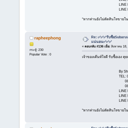
LINE ID : rap
LINE ID : pa
"หากท่านยังไม่ตัดสินใจขายในช
Re: ✅✅✅รับซื้อSubaruแล
rapheephong
แน่นอน✅✅✅
«
ตอบกลับ #136 เมื่อ:
สิงหาคม 18,
กระทู้: 230
Popular Vote : 0
เจ้าของเต๊นท์ใจดี รับซื้อเอง 
By Show Room "
TEL: 081-114431
081-131
081-802
LINE ID : str
LINE ID : rap
LINE ID : pa
"หากท่านยังไม่ตัดสินใจขายในช