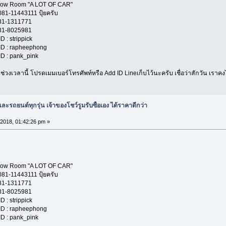
A LOT OF CAR"
11 ปุ้ยครับ
1771
5981
ippick
heephong
nk_pink
่วงเวลานี้ โปรดเมมเบอร์โทรศัพท์หรือ Add ID Lineเก็บไว้นะครับ เชื่อว่าสักวัน เรา
ะรถยนต์ทุกรุ่น เจ้าของโชว์รูมรับซื้อเอง ได้ราคาดีกว่า
 2018, 01:42:26 pm »
A LOT OF CAR"
11 ปุ้ยครับ
1771
5981
ippick
heephong
nk_pink