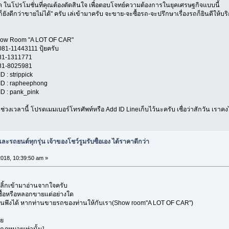
ด ในโปรโมชั่นที่คุณต้องตัดสินใจ เพื่อตอบโจทย์ความต้องการในยุคเศรษฐกิจแบบนี้
ยังดีกว่าขายไม่ได้" ครับ เล่เข้ามาครับ จะขาย-จะซื้อรถ-จะปรึกษาเรื่องรถก็ยินดีให้บร
A LOT OF CAR"
11 ปุ้ยครับ
1771
5981
ippick
heephong
nk_pink
่วงเวลานี้ โปรดเมมเบอร์โทรศัพท์หรือ Add ID Lineเก็บไว้นะครับ เชื่อว่าสักวัน เรา
ะรถยนต์ทุกรุ่น เจ้าของโชว์รูมรับซื้อเอง ได้ราคาดีกว่า
2018, 10:39:50 am »
คลิ้กเข้ามาอ่านจากใจครับ
อกซื้อหรือหลอกขายแต่อย่างใด
ท่านพึงได้ หากท่านขายรถของท่านให้กับเรา(Show room"A LOT OF CAR")
าย