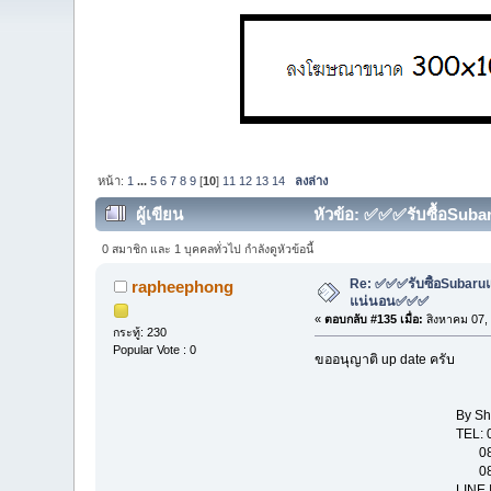
หน้า:
1
...
5
6
7
8
9
[
10
]
11
12
13
14
ลงล่าง
ผู้เขียน
หัวข้อ: ✅✅✅รับซื้อSubaru
0 สมาชิก และ 1 บุคคลทั่วไป กำลังดูหัวข้อนี้
Re: ✅✅✅รับซื้อSubaruแล
rapheephong
แน่นอน✅✅✅
«
ตอบกลับ #135 เมื่อ:
สิงหาคม 07,
กระทู้: 230
Popular Vote : 0
ขออนุญาติ up date ครับ
By Show Room "
TEL: 081-114431
081-131
081-802
LINE ID : str