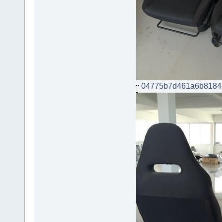
04775b7d461a6b8184