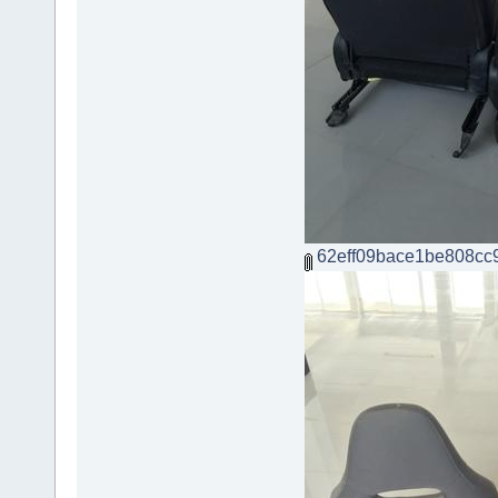
62eff09bace1be808cc