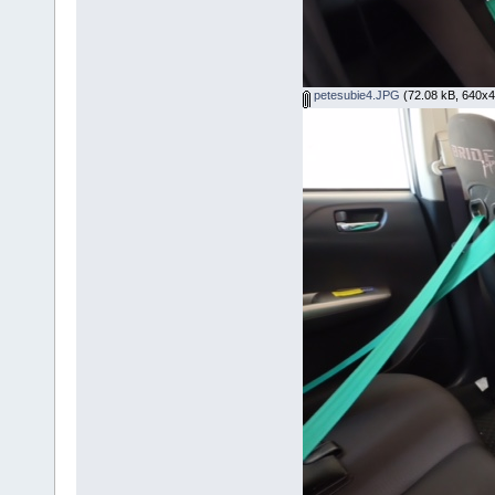
petesubie4.JPG
(72.08 kB, 640x428