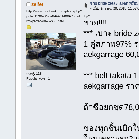
ขาย bride zeta3 japan พร้อมร
zelfer
«
เมื่อ:
ธันวาคม 29, 2015, 11:57:
http://www.facebook.com/photo.php?
pid=3199843&id=644401408#!/profile.php?
ขาย!!!!
ref=profile&id=524217341
*** เบาะ bride 
1 คู่สภาพ97% รถ
aekgarrage 60,
*** belt takata 
กระทู้: 118
Popular Vote : 1
aekgarrage ราคา
ถ้าซือยกชุด78,
ของทุกชิ้นเบิก
ใหม่เพราะรถ2 เ