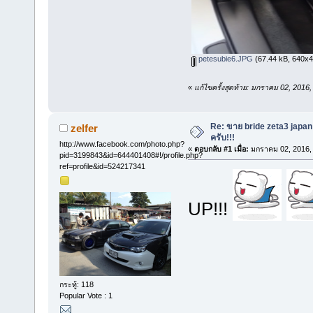
petesubie6.JPG
(67.44 kB, 640x428
«
แก้ไขครั้งสุดท้าย: มกราคม 02, 2016
Re: ขาย bride zeta3 japan
zelfer
ครับ!!!
http://www.facebook.com/photo.php?
«
ตอบกลับ #1 เมื่อ:
มกราคม 02, 2016, 
pid=3199843&id=644401408#!/profile.php?
ref=profile&id=524217341
UP!!!
กระทู้: 118
Popular Vote : 1