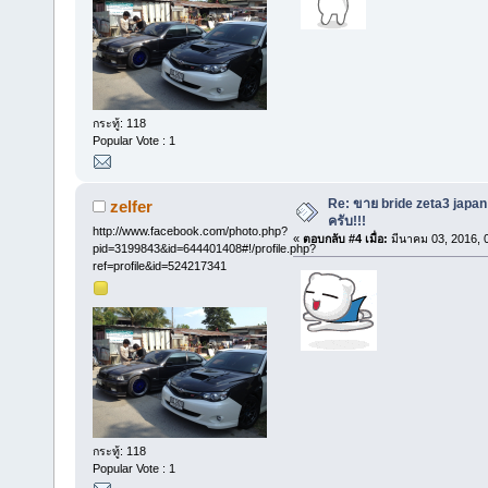
กระทู้: 118
Popular Vote : 1
Re: ขาย bride zeta3 japan
zelfer
ครับ!!!
http://www.facebook.com/photo.php?
«
ตอบกลับ #4 เมื่อ:
มีนาคม 03, 2016, 
pid=3199843&id=644401408#!/profile.php?
ref=profile&id=524217341
กระทู้: 118
Popular Vote : 1