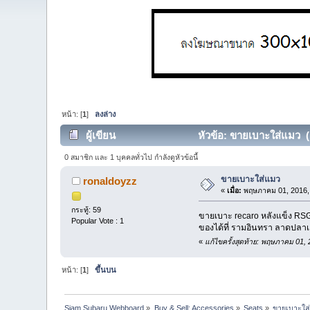
หน้า: [
1
]
ลงล่าง
ผู้เขียน
หัวข้อ: ขายเบาะใส่แมว (อ
0 สมาชิก และ 1 บุคคลทั่วไป กำลังดูหัวข้อนี้
ขายเบาะใส่แมว
ronaldoyzz
«
เมื่อ:
พฤษภาคม 01, 2016, 
กระทู้: 59
ขายเบาะ recaro หลังแข็ง RSG
Popular Vote : 1
ของได้ที่ รามอินทรา ลาดปลาเ
«
แก้ไขครั้งสุดท้าย: พฤษภาคม 01,
หน้า: [
1
]
ขึ้นบน
Siam Subaru Webboard
»
Buy & Sell: Accessories
»
Seats
»
ขายเบาะใส