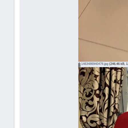
1463486940476.jpg
(246.46 kB, 11