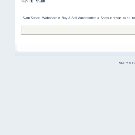
หน้า: [
1
]
ขึ้นบน
Siam Subaru Webboard
»
Buy & Sell: Accessories
»
Seats
»
ขายเบาะ sti  re
SMF 2.0.1