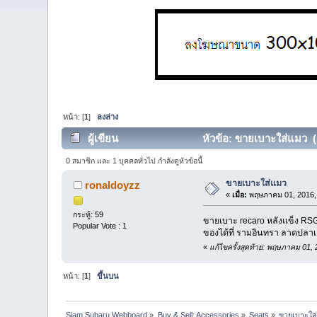
หน้า: [
1
]
ลงล่าง
ผู้เขียน
หัวข้อ: ขายเบาะใส่แมว (อ
0 สมาชิก และ 1 บุคคลทั่วไป กำลังดูหัวข้อนี้
ขายเบาะใส่แมว
ronaldoyzz
«
เมื่อ:
พฤษภาคม 01, 2016, 
กระทู้: 59
ขายเบาะ recaro หลังแข็ง RSG
Popular Vote : 1
ของได้ที่ รามอินทรา ลาดปลาเ
«
แก้ไขครั้งสุดท้าย: พฤษภาคม 01,
หน้า: [
1
]
ขึ้นบน
Siam Subaru Webboard
»
Buy & Sell: Accessories
»
Seats
»
ขายเบาะใส