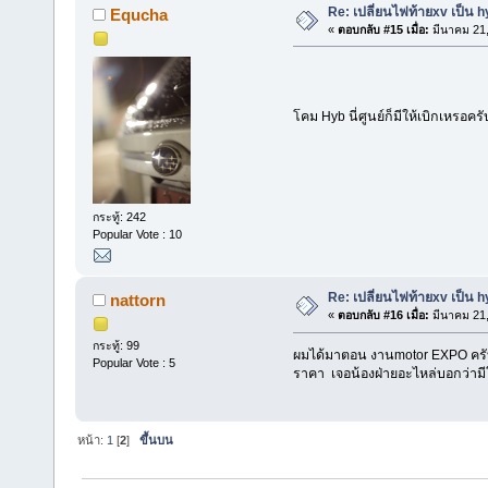
Re: เปลี่ยนไฟท้ายxv เป็น h
Equcha
«
ตอบกลับ #15 เมื่อ:
มีนาคม 21,
โคม Hyb นี่ศูนย์ก็มีให้เบิกเหรอค
กระทู้: 242
Popular Vote : 10
Re: เปลี่ยนไฟท้ายxv เป็น h
nattorn
«
ตอบกลับ #16 เมื่อ:
มีนาคม 21,
กระทู้: 99
ผมได้มาตอน งานmotor EXPO ครับ
Popular Vote : 5
ราคา เจอน้องฝ่ายอะไหล่บอกว่ามี
หน้า:
1
[
2
]
ขึ้นบน