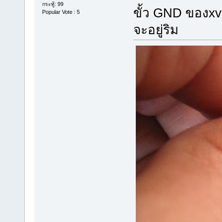
กระทู้: 99
ขั้ว GND ของxv
Popular Vote : 5
จะอยู่ริม