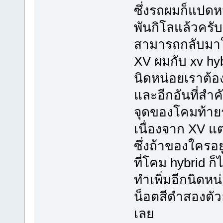
ซึ่งรถผมก็แปดหม
พันกิโลแล้วคร
สามารถกลับมาใช
XV ผมกับ xv hybr
นิดหน่อยเราต้อ
และอีกอันที่สำคั
จุดของโคมท้ายร
เนื่องจาก XV แต
ซึ่งถ้าของใครอยู
ที่โคม hybrid ก
ทำเพิ่มอีกนิดห
น็อตสีดำสองตั
เลย