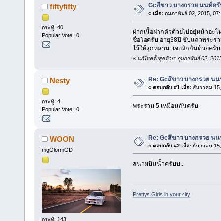
Gcสีขาว บางกรวย นนท์ครั
fiftyfifty
«
เมื่อ:
กุมภาพันธ์ 02, 2015, 07
กระทู้: 40
ฝากเนื้อฝากตัวด้วยไปอยุ่หน้าอะไห
Popular Vote : 0
ชื่อโอครับ อายุ38ปี ขับแถวพระรา
ไว้ให้ลุกหลาน. เจอทักกันด้วยครับ
«
แก้ไขครั้งสุดท้าย: กุมภาพันธ์ 02, 201
Re: Gcสีขาว บางกรวย นนท
Nesty
«
ตอบกลับ #1 เมื่อ:
ธันวาคม 15,
กระทู้: 4
พระราม 5 เหมือนกันครับ
Popular Vote : 0
Re: Gcสีขาว บางกรวย นนท
WOON
«
ตอบกลับ #2 เมื่อ:
ธันวาคม 15,
mgGlormGD
สนามบินน้ำครับบ...
Prettys Girls in your city
กระทู้: 143