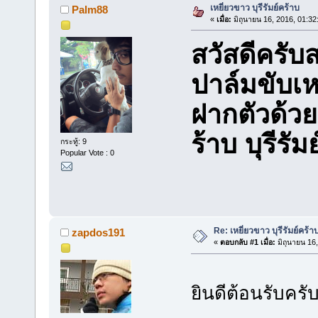
เหยี่ยวขาว บุรีรัมย์คร้าบ
Palm88
«
เมื่อ:
มิถุนายน 16, 2016, 01:32
สวัสดีครับ
ปาล์มขับเห
ฝากตัวด้วย
ร้าบ บุรีรัม
กระทู้: 9
Popular Vote : 0
Re: เหยี่ยวขาว บุรีรัมย์คร้า
zapdos191
«
ตอบกลับ #1 เมื่อ:
มิถุนายน 16
ยินดีต้อนรับคร