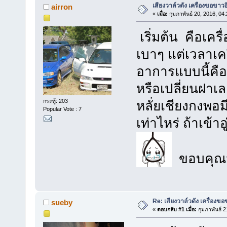
เสียงวาล์วดัง เครื่องขอขาวอ
airron
«
เมื่อ:
กุมภาพันธ์ 20, 2016, 04
เริ่มต้น คือเครื
เบาๆ แต่เวลาเครื
อาการแบบนี้คือ
หรือเปลี่ยนฝาเล
กระทู้: 203
หลั่ยเชียงกงพอม
Popular Vote : 7
เท่าไหร่ ถ้าเข้า
ขอบคุณ
Re: เสียงวาล์วดัง เครื่องขอ
sueby
«
ตอบกลับ #1 เมื่อ:
กุมภาพันธ์ 2