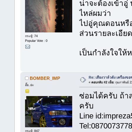
น่าจะต้องเข้าอู
ไหล่ผมว่า
ไปอู่คุณดอนหรื
ส่วนรายละเอียด
กระทู้: 74
Popular Vote : 0
เป็นกำลังใจให้ห
Re: เสียงวาล์วดัง เครื่องขอ
BOMBER_IMP
«
ตอบกลับ #2 เมื่อ:
กุมภาพันธ์ 2
อั๊ย..ย่ะ
ซ่อมได้ครับ ถ้า
ครับ
Line id:imprez
Tel:087007377
กระทู้: 847