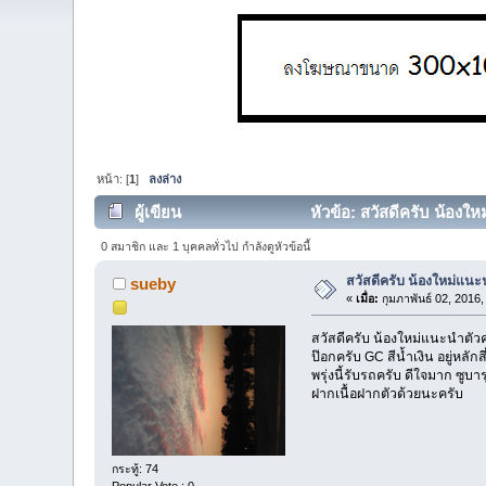
หน้า: [
1
]
ลงล่าง
ผู้เขียน
หัวข้อ: สวัสดีครับ น้องให
0 สมาชิก และ 1 บุคคลทั่วไป กำลังดูหัวข้อนี้
สวัสดีครับ น้องใหม่แนะ
sueby
«
เมื่อ:
กุมภาพันธ์ 02, 2016
สวัสดีครับ น้องใหม่แนะนำตัว
ป๊อกครับ GC สีนํ้าเงิน อยู่หลักสี
พรุ่งนี้รับรถครับ ดีใจมาก ซูบ
ฝากเนื้อฝากตัวด้วยนะครับ
กระทู้: 74