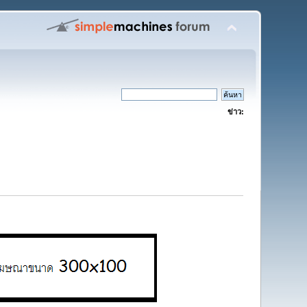
ข่าว: