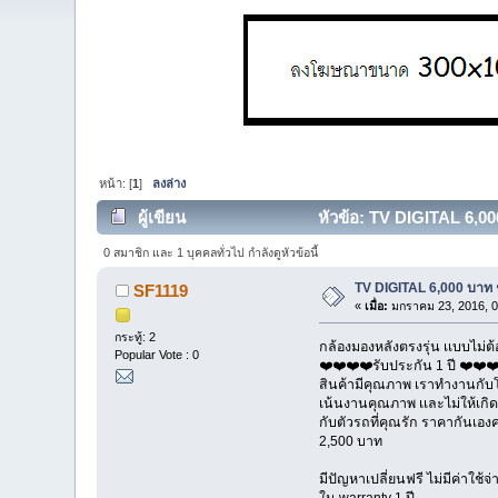
หน้า: [
1
]
ลงล่าง
ผู้เขียน
หัวข้อ: TV DIGITAL 6,00
0 สมาชิก และ 1 บุคคลทั่วไป กำลังดูหัวข้อนี้
TV DIGITAL 6,000 บาท 
SF1119
«
เมื่อ:
มกราคม 23, 2016, 0
กระทู้: 2
กล้องมองหลังตรงรุ่น เเบบไม่ต
Popular Vote : 0
❤️❤️❤️❤️รับประกัน 1 ปี ❤️❤️❤
สินค้ามีคุณภาพ เราทำงานกับ
เน้นงานคุณภาพ เเละไม่ให้เกิ
กับตัวรถที่คุณรัก ราคากันเอง
2,500 บาท
มีปัญหาเปลี่ยนฟรี ไม่มีค่าใช้จ
ใน warranty 1 ปี