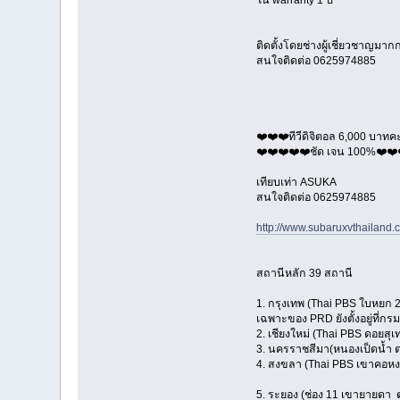
ติดตั้งโดยช่างผู้เชี่ยวชาญมากก
สนใจติดต่อ 0625974885
❤️❤️❤️ทีวีดิจิตอล 6,000 บาทค
❤️❤️❤️❤️❤️ชัด เจน 100%❤️❤️
เทียบเท่า ASUKA
สนใจติดต่อ 0625974885
http://www.subaruxvthailand
สถานีหลัก 39 สถานี
1. กรุงเทพ (Thai PBS ใบหยก 
เฉพาะของ PRD ยังตั้งอยู่ที่กรม
2. เชียงใหม่ (Thai PBS ดอยสุ
3. นครราชสีมา(หนองเป็ดน้ำ 
4. สงขลา (Thai PBS เขาคอหง
5. ระยอง (ช่อง 11 เขายายดา ต