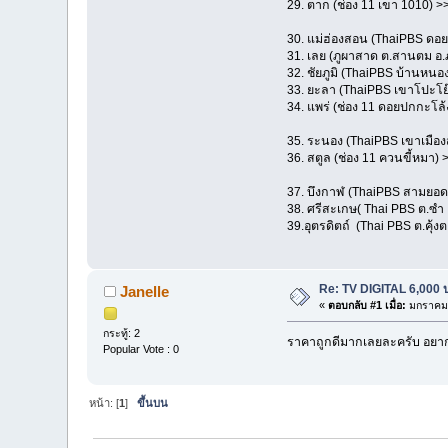
29. ตาก (ช่อง 11 เขา 1010) 
30. แม่ฮ่องสอน (ThaiPBS ดอ
31. เลย (ภูผาสาด ต.สานตม อ.
32. ชัยภูมิ (ThaiPBS บ้านห
33. ยะลา (ThaiPBS เขาโปะโย
34. แพร่ (ช่อง 11 ดอยปกกะโล้
35. ระนอง (ThaiPBS เขาเมือง
36. สตูล (ช่อง 11 ควนขี้หมา)
37. บึงกาฬ (ThaiPBS สามยอด
38. ศรีสะเกษ( Thai PBS ต.ซำ อ
39.อุตรดิตถ์ (Thai PBS ต.คุ้งต
Re: TV DIGITAL 6,000 
Janelle
«
ตอบกลับ #1 เมื่อ:
มกราคม 
กระทู้: 2
ราคาถูกดีมากเลยละครับ อยากไ
Popular Vote : 0
หน้า: [
1
]
ขึ้นบน