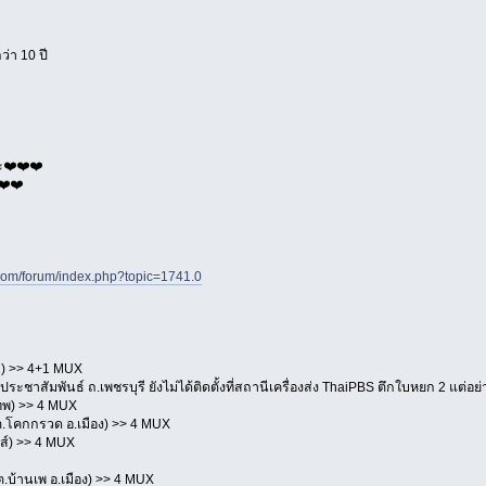
ว่า 10 ปี
ะ❤️❤️❤️
❤️❤️
.com/forum/index.php?topic=1741.0
2) >> 4+1 MUX
ประชาสัมพันธ์ ถ.เพชรบุรี ยังไม่ได้ติดตั้งที่สถานีเครื่องส่ง ThaiPBS ตึกใบหยก 2 แต่อย
เทพ) >> 4 MUX
ต.โคกกรวด อ.เมือง) >> 4 MUX
ส์) >> 4 MUX
.บ้านเพ อ.เมือง) >> 4 MUX