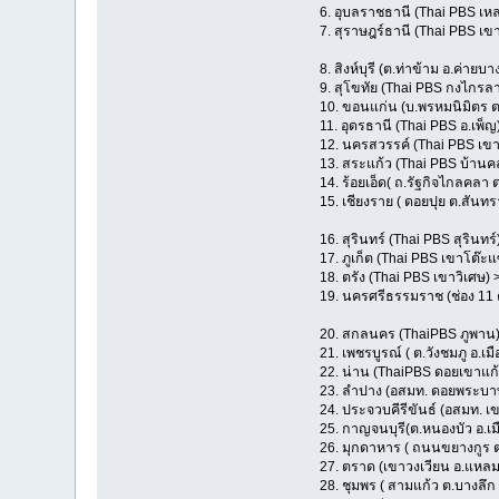
6. อุบลราชธานี (Thai PBS เหล
7. สุราษฎร์ธานี (Thai PBS เ
8. สิงห์บุรี (ต.ท่าข้าม อ.ค่าย
9. สุโขทัย (Thai PBS กงไกรล
10. ขอนแก่น (บ.พรหมนิมิตร ต
11. อุดรธานี (Thai PBS อ.เพ็
12. นครสวรรค์ (Thai PBS เข
13. สระแก้ว (Thai PBS บ้านค
14. ร้อยเอ็ด( ถ.รัฐกิจไกลคลา 
15. เชียงราย ( ดอยปุย ต.สันทร
16. สุรินทร์ (Thai PBS สุรินท
17. ภูเก็ต (Thai PBS เขาโต๊
18. ตรัง (Thai PBS เขาวิเศษ
19. นครศรีธรรมราช (ช่อง 11 
20. สกลนคร (ThaiPBS ภูพาน
21. เพชรบูรณ์ ( ต.วังชมภู อ.เ
22. น่าน (ThaiPBS ดอยเขาแก
23. ลำปาง (อสมท. ดอยพระบา
24. ประจวบคีรีขันธ์ (อสมท. เ
25. กาญจนบุรี(ต.หนองบัว อ.เ
26. มุกดาหาร ( ถนนขยางกูร 
27. ตราด (เขาวงเวียน อ.แหล
28. ชุมพร ( สามแก้ว ต.บางลึก