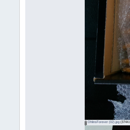
OhlinsForever (02).jpg
(3744.8