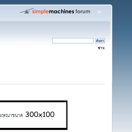
ข่าว: