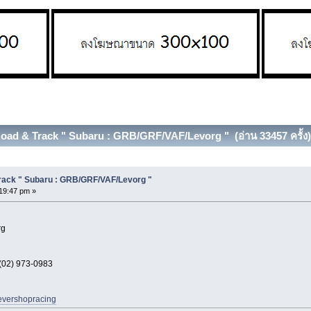
s Road & Track " Subaru : GRB/GRF/VAF/Levorg " (อ่าน 33457 ครั้ง)
 Track " Subaru : GRB/GRF/VAF/Levorg "
19:47 pm »
rg
 (02) 973-0983
revershopracing