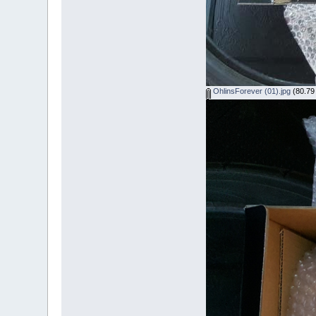
OhlinsForever (01).jpg
(80.79 