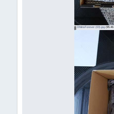
OhlinsForever (03).jpg
(95.46 