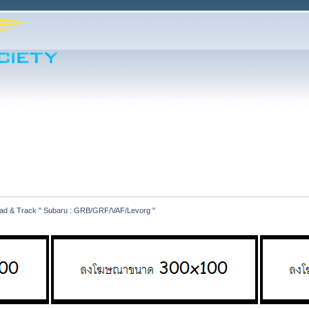
Road & Track " Subaru : GRB/GRF/VAF/Levorg "