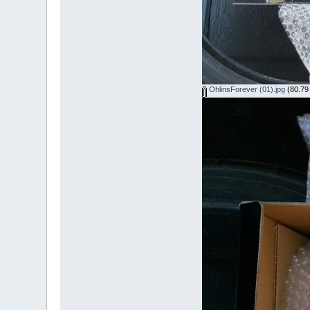
OhlinsForever (01).jpg
(80.79 