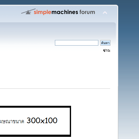
ข่าว: