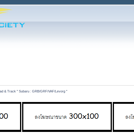
Road & Track " Subaru : GRB/GRF/VAF/Levorg "