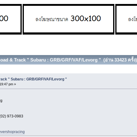
s Road & Track " Subaru : GRB/GRF/VAF/Levorg " (อ่าน 33423 ครั้ง)
 Track " Subaru : GRB/GRF/VAF/Levorg "
19:47 pm »
rg
 (02) 973-0983
revershopracing