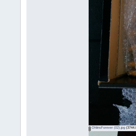
OhlinsForever (02).jpg
(3744.8