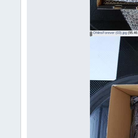
OhlinsForever (03).jpg
(95.46 