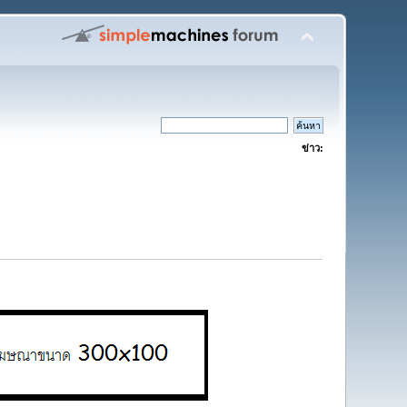
ข่าว: