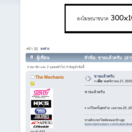
หน้า: [
1
]
ลงล่าง
ผู้เขียน
หัวข้อ: ขายแล้วครับ (อ่าน
0 สมาชิก และ 2 บุคคลทั่วไป กำลังดูหัวข้อนี้
ขายแล้วครับ
The Mechanic
«
เมื่อ:
พฤศจิกายน 27, 2015
ขายแล้วครับ
«
แก้ไขครั้งสุดท้าย: เมษายน 25, 
ขายติกเกอรไฟตัดหมอกข้างgc
www.siamsubaru.com/subaruboar
กระทู้: 623