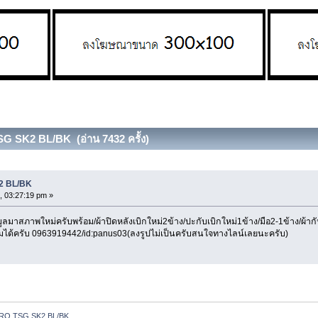
 SK2 BL/BK (อ่าน 7432 ครั้ง)
2 BL/BK
, 03:27:19 pm »
สภาพใหม่ครับพร้อม/ผ้าปิดหลังเบิกใหม่2ข้าง/ปะกับเบิกใหม่1ข้าง/มือ2-1ข้าง/ผ้ากัน
ด้ครับ 0963919442/id:panus03(ลงรูปไม่เป็นครับสนใจทางไลน์เลยนะครับ)
RO TSG SK2 BL/BK