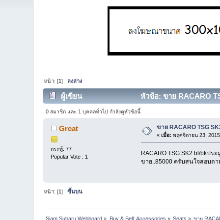
หน้า: [
1
]
ลงล่าง
ผู้เขียน
หัวข้อ: ขาย RACARO TSG
0 สมาชิก และ 1 บุคคลทั่วไป กำลังดูหัวข้อนี้
ขาย RACARO TSG SK
Great
«
เมื่อ:
พฤศจิกายน 23, 2015
กระทู้: 77
RACARO TSG SK2 bl/bkประมูลมา
Popular Vote : 1
ขาย..85000 ครับสนใจสอบถามไ
หน้า: [
1
]
ขึ้นบน
Siam Subaru Webboard
»
Buy & Sell: Accessories
»
Seats
»
ขาย RACA