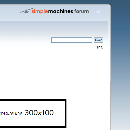
ข่าว: