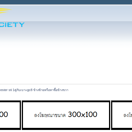
ster sti 1คู่กับเบาะgc8 ข้างซ้ายหรือหาซื้อข้างขวา