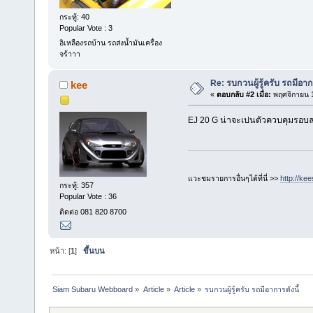
กระทู้: 40
Popular Vote : 3
อิเหลืองรถบ้าน รถส่งน้ำมันเครื่อง
จร้าาา
Re: รบกวนผู้รู้ครับ รถมีอาก
kee
«
ตอบกลับ #2 เมื่อ:
พฤศจิกายน 1
EJ 20 G น่าจะเปนตัวควบคุมรอบล
แวะชมรายการอื่นๆได้ที่นี่ >>
http://ke
กระทู้: 357
Popular Vote : 36
ติดต่อ 081 820 8700
หน้า: [
1
]
ขึ้นบน
Siam Subaru Webboard
»
Article
»
Article
»
รบกวนผู้รู้ครับ รถมีอาการดังนี้