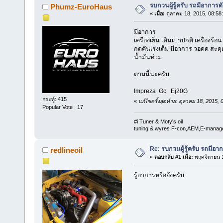
รบกวนผู้รู้ครับ รถมีอาการดัง
Phumz-EuroHaus
«
เมื่อ:
ตุลาคม 18, 2015, 08:58
มีอาการ
เครื่องเย็น เดินเบาปกติ เครื่องร้อ
กดคันเร่งเต็ม มีอาการ วอดด สะด
น้ำมันท่วม
ตามนี้นะครับ
Impreza Gc Ej20G
กระทู้: 415
«
แก้ไขครั้งสุดท้าย: ตุลาคม 18, 2015
Popular Vote : 17
#i Tuner & Moty's oil
tuning & wyres F-con,AEM,E-manage,
Re: รบกวนผู้รู้ครับ รถมีอาก
redlineoil
«
ตอบกลับ #1 เมื่อ:
พฤศจิกายน 1
รู้อาการหรือยังครับ