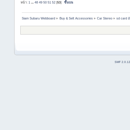
หน้า:
1
...
48
49
50
51
52
[
53
]
ขึ้นบน
Siam Subaru Webboard
»
Buy & Sell: Accessories
»
Car Stereo
»
sd card 
SMF 2.0.1