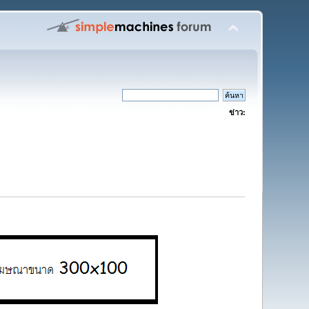
ข่าว: