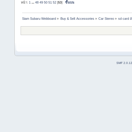
หน้า:
1
...
48
49
50
51
52
[
53
]
ขึ้นบน
Siam Subaru Webboard
»
Buy & Sell: Accessories
»
Car Stereo
»
sd card 
SMF 2.0.1