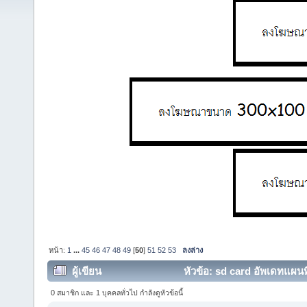
หน้า:
1
...
45
46
47
48
49
[
50
]
51
52
53
ลงล่าง
ผู้เขียน
หัวข้อ: sd card อัพเดทแ
5310,5350,5330,715 (อ่าน 331861 ครั้ง)
0 สมาชิก และ 1 บุคคลทั่วไป กำลังดูหัวข้อนี้