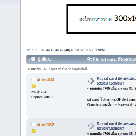
หน้า:
1
...
43
44
45
46
47
[
48
]
49
50
51
52
53
ลงล่าง
ผู้เขียน
หัวข้อ: sd card อัพเดท
0 สมาชิก และ 1 บุคคลทั่วไป กำลังดูหัวข้อนี้
Re: sd card อัพเดทแผ
blink182
5310BT,5350BT
«
ตอบกลับ #705 เมื่อ:
ตุลาคม 01, 
กระทู้: 784
Popular Vote : 0
sd card โปรแกรมGPSพร้อมแผนที
Garmin,แผนที่ต่างประเทศ สำห
Re: sd card อัพเดทแผ
blink182
5310BT,5350BT
«
ตอบกลับ #706 เมื่อ:
ตุลาคม 05, 