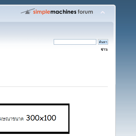
ข่าว: